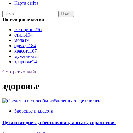
Карта сайта
Найти:
Популярные метки
женщины
256
стиль
194
мода
191
одежда
184
красота
107
мужчины
58
здоровье
54
Смотреть онлайн
здоровье
Здоровье и красота
Целлюлит диета, обёртывания, массаж, упражнения