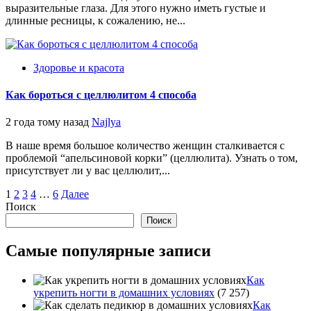
выразительные глаза. Для этого нужно иметь густые и
длинные ресницы, к сожалению, не...
Здоровье и красота
Как бороться с целлюлитом 4 способа
2 года тому назад
Najlya
В наше время большое количество женщин сталкивается с
проблемой “апельсиновой корки” (целлюлита). Узнать о том,
присутствует ли у вас целлюлит,...
Пагинация
1
2
3
4
…
6
Далее
Поиск
записей
Поиск
Самые популярные записи
Как
укрепить ногти в домашних условиях
(7 257)
Как