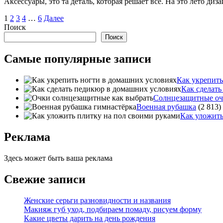
Аксессуары, это та деталь, которая решает все. На это лето диз
Пагинация
1
2
3
4
…
6
Далее
Поиск
записей
Поиск
Самые популярные записи
Как укрепить
Как сделат
Солнцезащитные оч
Военная рубашка
(2 813)
Как уложить
Реклама
Здесь может быть ваша реклама
Свежие записи
Женские серьги разновидности и названия
Макияж губ уход, подбираем помаду, рисуем форму
Какие цветы дарить на день рождения