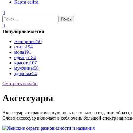
Карта сайта
Найти:
Популярные метки
женщины
256
стиль
194
мода
191
одежда
184
красота
107
мужчины
58
здоровье
54
Смотреть онлайн
Аксессуары
Аксессуары играют важную роль не только в создании образа, н
Слово аксессуар включает в себя очень большой спектр наимено