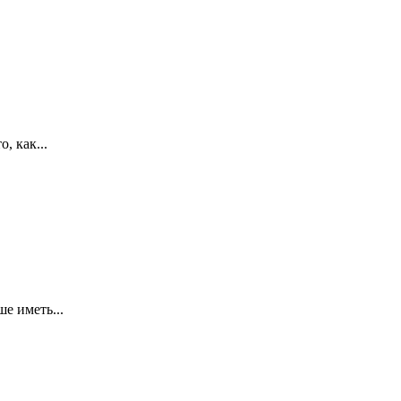
, как...
е иметь...