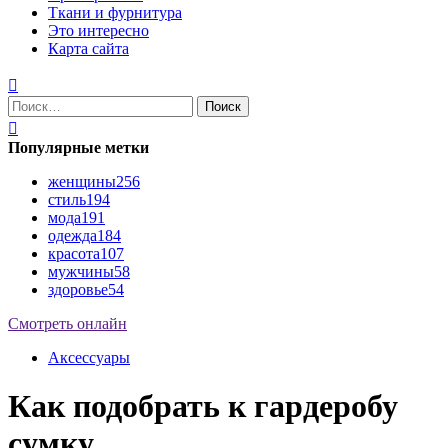
Ткани и фурнитура
Это интересно
Карта сайта
Найти:
Популярные метки
женщины
256
стиль
194
мода
191
одежда
184
красота
107
мужчины
58
здоровье
54
Смотреть онлайн
Аксессуары
Как подобрать к гардеробу
сумку