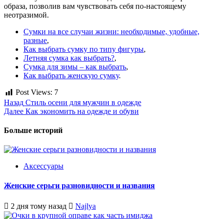
образа, позволив вам чувствовать себя по-настоящему
неотразимой.
Сумки на все случаи жизни: необходимые, удобные,
разные
,
Как выбрать сумку по типу фигуры
,
Летняя сумка как выбрать?
,
Сумка для зимы – как выбрать
,
Как выбрать женскую сумку
.
Post Views:
7
Post
Назад
Стиль осени для мужчин в одежде
Далее
Как экономить на одежде и обуви
navigation
Больше историй
Аксессуары
Женские серьги разновидности и названия
2 дня тому назад
Najlya