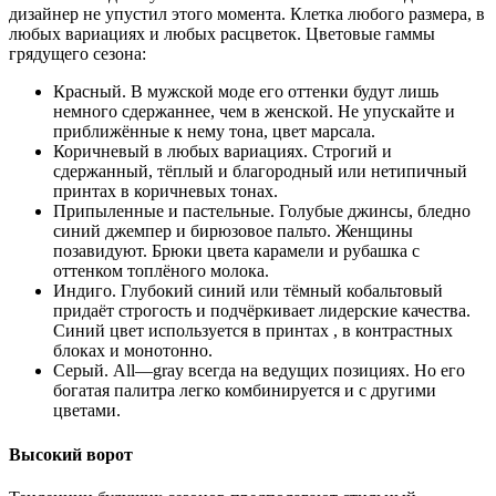
дизайнер не упустил этого момента. Клетка любого размера, в
любых вариациях и любых расцветок. Цветовые гаммы
грядущего сезона:
Красный. В мужской моде его оттенки будут лишь
немного сдержаннее, чем в женской. Не упускайте и
приближённые к нему тона, цвет марсала.
Коричневый в любых вариациях. Строгий и
сдержанный, тёплый и благородный или нетипичный
принтах в коричневых тонах.
Припыленные и пастельные. Голубые джинсы, бледно
синий джемпер и бирюзовое пальто. Женщины
позавидуют. Брюки цвета карамели и рубашка с
оттенком топлёного молока.
Индиго. Глубокий синий или тёмный кобальтовый
придаёт строгость и подчёркивает лидерские качества.
Синий цвет используется в принтах , в контрастных
блоках и монотонно.
Серый. All—gray всегда на ведущих позициях. Но его
богатая палитра легко комбинируется и с другими
цветами.
Высокий ворот