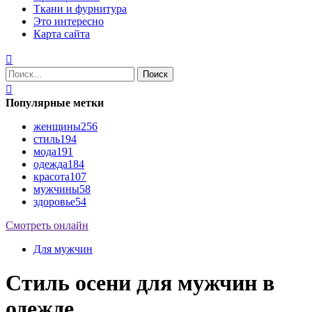
Ткани и фурнитура
Это интересно
Карта сайта
Найти:
Популярные метки
женщины
256
стиль
194
мода
191
одежда
184
красота
107
мужчины
58
здоровье
54
Смотреть онлайн
Для мужчин
Стиль осени для мужчин в
одежде