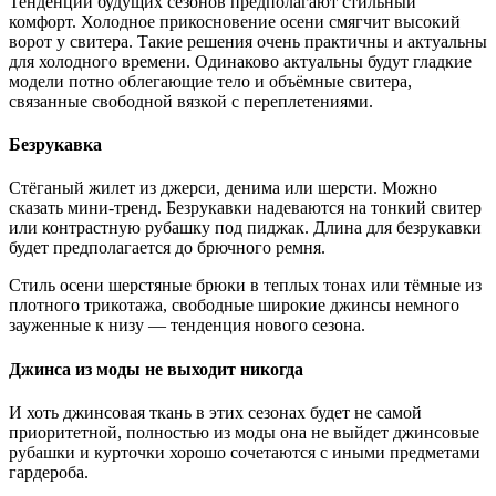
Тенденции будущих сезонов предполагают стильный
комфорт. Холодное прикосновение осени смягчит высокий
ворот у свитера. Такие решения очень практичны и актуальны
для холодного времени. Одинаково актуальны будут гладкие
модели потно облегающие тело и объёмные свитера,
связанные свободной вязкой с переплетениями.
Безрукавка
Стёганый жилет из джерси, денима или шерсти. Можно
сказать мини-тренд. Безрукавки надеваются на тонкий свитер
или контрастную рубашку под пиджак. Длина для безрукавки
будет предполагается до брючного ремня.
Стиль осени шерстяные брюки в теплых тонах или тёмные из
плотного трикотажа, свободные широкие джинсы немного
зауженные к низу — тенденция нового сезона.
Джинса из моды не выходит никогда
И хоть джинсовая ткань в этих сезонах будет не самой
приоритетной, полностью из моды она не выйдет джинсовые
рубашки и курточки хорошо сочетаются с иными предметами
гардероба.