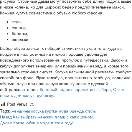
рисунка. Стройные дамы могут позволить себе длину подола выше
и ниже колена, но для широких бёдер предпочтительнее макси.
Кожная куртка совместима с обувью любого фасона;
кеды,
сапоги,
балетки,
шпильки.
Выбор обуви зависит от общей стилистики лука и того, куда вы
пойдёте в них. Ботинки на низкой подошве удобны для
повседневного использования, прогулок и путешествий. Высокий
каблук дополняет вечерний или праздничный наряд, а кроме того,
зрительно стройнит силуэт. Косуха насыщенной расцветки требует
спокойного фона. Ярко-голубую, пронзительно-зелёную, солнечно-
жёлтую, алую или оранжевую кожанку носят с одеждой
нейтральных тонов.
Кожаный пиджак параметры выбора
,
С чем
носить джинсовую рубашку
.
Post Views:
75
Tags:
женщины
косуха
куртка
мода
одежда
стиль
Post
Назад
Как выбрать женский плащ с капюшоном
Далее
Какие юбки в моде в этом году
navigation