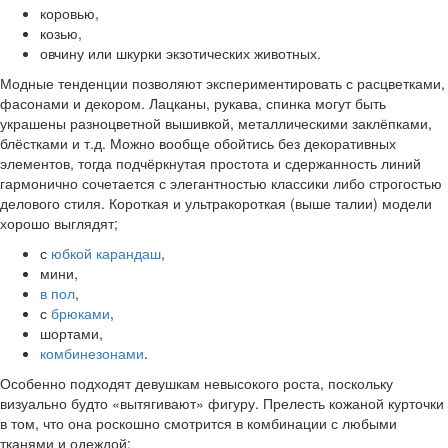
коровью,
козью,
овчину или шкурки экзотических животных.
Модные тенденции позволяют экспериментировать с расцветками,
фасонами и декором. Лацканы, рукава, спинка могут быть
украшены разноцветной вышивкой, металлическими заклёпками,
блёстками и т.д. Можно вообще обойтись без декоративных
элементов, тогда подчёркнутая простота и сдержанность линий
гармонично сочетается с элегантностью классики либо строгостью
делового стиля. Короткая и ультракороткая (выше талии) модели
хорошо выглядят;
с
юбкой карандаш
,
мини,
в пол
,
с
брюками
,
шортами,
комбинезонами
.
Особенно подходят девушкам невысокого роста, поскольку
визуально будто «вытягивают» фигуру. Прелесть кожаной курточки
в том, что она роскошно смотрится в комбинации с любыми
тканями и одеждой;