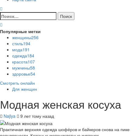
Найти:
Популярные метки
женщины
256
стиль
194
мода
191
одежда
184
красота
107
мужчины
58
здоровье
54
Смотреть онлайн
Для женщин
Модная женская косуха
Najlya
9 лет тому назад
Практичная верхняя одежда шофёров и байкеров снова на пике
популярности. Кожаные мотоциклетные курточки