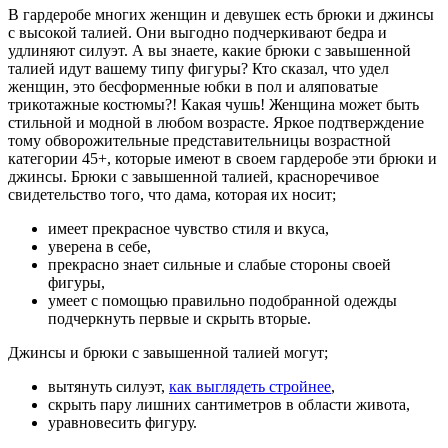
В гардеробе многих женщин и девушек есть брюки и джинсы
с высокой талией. Они выгодно подчеркивают бедра и
удлиняют силуэт. А вы знаете, какие брюки с завышенной
талией идут вашему типу фигуры? Кто сказал, что удел
женщин, это бесформенные юбки в пол и аляповатые
трикотажные костюмы?! Какая чушь! Женщина может быть
стильной и модной в любом возрасте. Яркое подтверждение
тому обворожительные представительницы возрастной
категории 45+, которые имеют в своем гардеробе эти брюки и
джинсы. Брюки с завышенной талией, красноречивое
свидетельство того, что дама, которая их носит;
имеет прекрасное чувство стиля и вкуса,
уверена в себе,
прекрасно знает сильные и слабые стороны своей
фигуры,
умеет с помощью правильно подобранной одежды
подчеркнуть первые и скрыть вторые.
Джинсы и брюки с завышенной талией могут;
вытянуть силуэт,
как выглядеть стройнее
,
скрыть пару лишних сантиметров в области живота,
уравновесить фигуру.