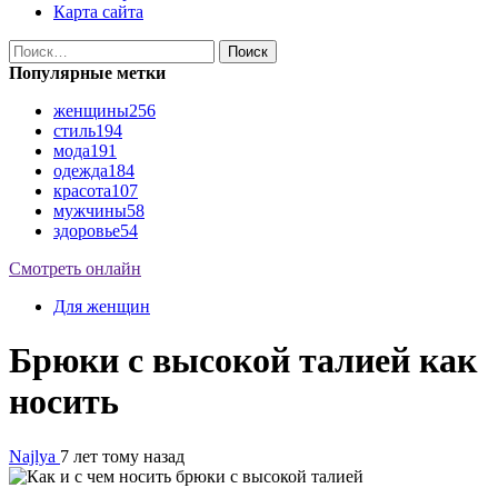
Карта сайта
Найти:
Популярные метки
женщины
256
стиль
194
мода
191
одежда
184
красота
107
мужчины
58
здоровье
54
Смотреть онлайн
Для женщин
Брюки с высокой талией как
носить
Najlya
7 лет тому назад