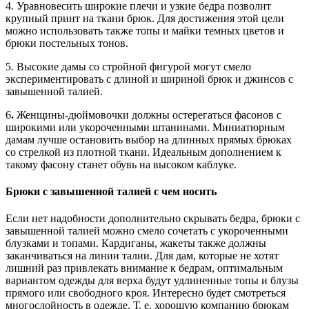
4. Уравновесить широкие плечи и узкие бедра позволит
крупный принт на ткани брюк. Для достижения этой цели
можно использовать также топы и майки темных цветов и
брюки постельных тонов.
5. Высокие дамы со стройной фигурой могут смело
экспериментировать с длиной и шириной брюк и джинсов с
завышенной талией.
6
.
Женщины-дюймовочки должны остерегаться фасонов с
широкими или укороченными штанинами. Миниатюрным
дамам лучше остановить выбор на длинных прямых брюках
со стрелкой из плотной ткани. Идеальным дополнением к
такому фасону станет обувь на высоком каблуке.
Брюки с завышенной талией с чем носить
Если нет надобности дополнительно скрывать бедра, брюки с
завышенной талией можно смело сочетать с укороченными
блузками и топами. Кардиганы, жакеты также должны
заканчиваться на линии талии. Для дам, которые не хотят
лишний раз привлекать внимание к бедрам, оптимальным
вариантом одежды для верха будут удлиненные топы и блузы
прямого или свободного кроя. Интересно будет смотреться
многослойность в одежде. Т. е. хорошую компанию брюкам