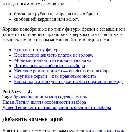
или джинсам могут составить;
блуза или рубашка, заправленная в брюки,
свободный кардиган или жакет.
Хорошо подобранные по типу фигуры брюки с завышенной
талией в сочетании с правильным верхом станут любимым
комплектом, в котором можно выйти и в пир, и в мир.
Брюки по типу фигуры
,
Как красиво завязать платок на голову
,
Модные тенденции сезона осень-зима
,
Летняя шляпа особенности выбора
,
Женские ремни и пояса — особенности выбора
,
Крупные серьги – как правильно носить
,
Брюки карго конкурент джинсам в современной моде
.
Post Views:
147
Tags:
брюки
женщины
мода
одежда
стиль
Post
Назад
Летняя шляпа особенности выбора
Далее
Тепловентилятор водяной особенности выбора
navigation
Добавить комментарий
Для отправки комментария вам необходимо
авторизоваться
.