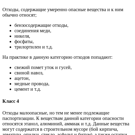
Отходы, содержащие умеренно опасные вещества и к ним
обычно относят;
бензосодержащие отходы,
соединения меди,
никеля,
фосфаты,
трилортилен и т.д.
На практике в данную категорию отходов попадают:
свежий помет уток и гусей,
свиной навоз,
ацетон,
медные провода,
цемент и т.д.
Класс 4
Отходы малоопасные, но тем не менее подлежащие
паспортизации. К веществам данной категории опасности
относятся этанол, алюминий, аммиак и т.д. Данные вещества
могут содержатся в строительном мусоре (бой кирпича,
арматура, опилки, стекло, асфальт и битум), а также остатки