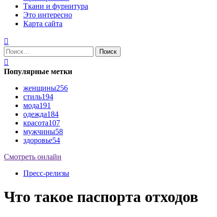
Ткани и фурнитура
Это интересно
Карта сайта
Найти:
Популярные метки
женщины
256
стиль
194
мода
191
одежда
184
красота
107
мужчины
58
здоровье
54
Смотреть онлайн
Пресс-релизы
Что такое паспорта отходов