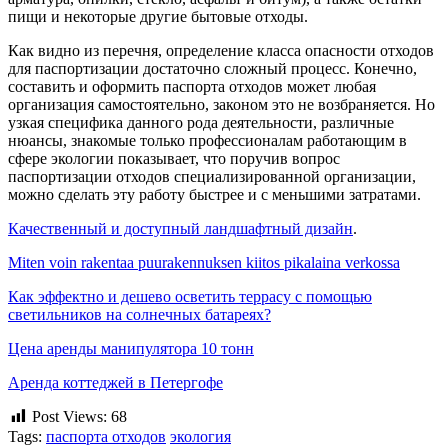
пищи и некоторые другие бытовые отходы.
Как видно из перечня, определение класса опасности отходов
для паспортизации достаточно сложный процесс. Конечно,
составить и оформить паспорта отходов может любая
организация самостоятельно, законом это не возбраняется. Но
узкая специфика данного рода деятельности, различные
нюансы, знакомые только профессионалам работающим в
сфере экологии показывает, что поручив вопрос
паспортизации отходов специализированной организации,
можно сделать эту работу быстрее и с меньшими затратами.
Качественный и доступный ландшафтный дизайн
.
Miten voin rakentaa puurakennuksen kiitos pikalaina verkossa
Как эффектно и дешево осветить террасу с помощью
светильников на солнечных батареях?
Цена аренды манипулятора 10 тонн
Аренда коттеджей в Петергофе
Post Views:
68
Tags:
паспорта отходов
экология