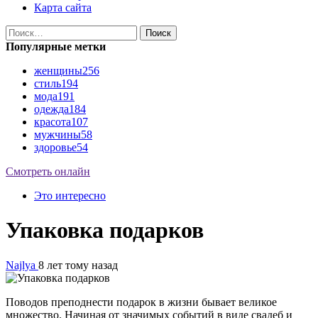
Карта сайта
Найти:
Популярные метки
женщины
256
стиль
194
мода
191
одежда
184
красота
107
мужчины
58
здоровье
54
Смотреть онлайн
Это интересно
Упаковка подарков
Najlya
8 лет тому назад
Поводов преподнести подарок в жизни бывает великое
множество. Начиная от значимых событий в виде свадеб и