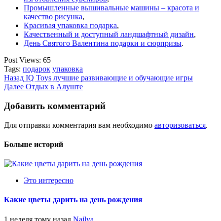
Промышленные вышивальные машины – красота и
качество рисунка
,
Красивая упаковка подарка
,
Качественный и доступный ландшафтный дизайн
,
День Святого Валентина подарки и сюрпризы
.
Post Views:
65
Tags:
подарок
упаковка
Post
Назад
IQ Toys лучшие развивающие и обучающие игры
Далее
Отдых в Алуште
navigation
Добавить комментарий
Для отправки комментария вам необходимо
авторизоваться
.
Больше историй
Это интересно
Какие цветы дарить на день рождения
1 неделя тому назад
Najlya