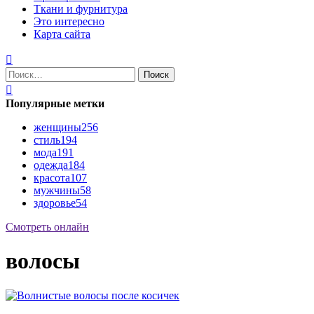
Ткани и фурнитура
Это интересно
Карта сайта
Найти:
Популярные метки
женщины
256
стиль
194
мода
191
одежда
184
красота
107
мужчины
58
здоровье
54
Смотреть онлайн
волосы