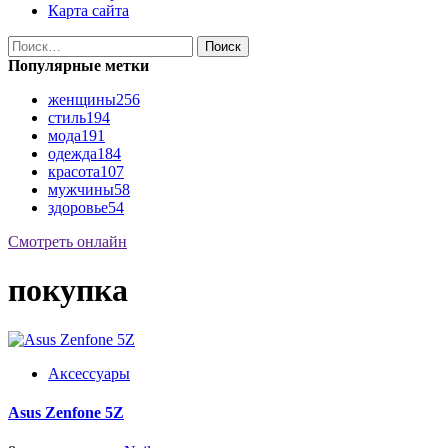
Карта сайта
Найти:
Популярные метки
женщины
256
стиль
194
мода
191
одежда
184
красота
107
мужчины
58
здоровье
54
Смотреть онлайн
покупка
Аксессуары
Asus Zenfone 5Z