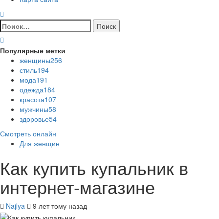
Найти:
Популярные метки
женщины
256
стиль
194
мода
191
одежда
184
красота
107
мужчины
58
здоровье
54
Смотреть онлайн
Для женщин
Как купить купальник в
интернет-магазине
Najlya
9 лет тому назад