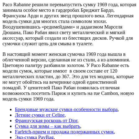
Paco Rabanne решили перевыпустить сумку 1969 года, которая
занимала особое место в гардеробах Бриджит Бардо,
Франсуазы Арди и других звезд прошлого века. Легендарная
модель сумки для многих стала символом эпохи.
Воодушевившись «редимейдами» и дадаизмом Марселя
Дюшана, Пако Рабан явил свету металлический и мягкий
аксессуар, который создали из блестящих дисков. Ручкой для
сумочки служит цепь для смыва в туалете.
В настоящий момент женская сумочка 1969 года вышла в
облегченной версии, сделанная не из стали, а из алюминия.
Цветовую палитру разбавили золотом. У Paco Rabanne есть
модели сумок, которые имеют в своем составе от 120
металлических пластин, до 367. Это для тех модниц, которые
не могут обойтись на вечеринке одной единственной
помадой. У ценителей Пако Рабан появилась отличная
возможность посетить Париж и купить на rue Cambon, новую
модель сумки 1969 года.
Брендовые мужские сумки-особенности выбора
,
Летние сумки от Celine
,
Французская роскошь от Dior
,
Сумка для зимы – как выбрать
,
Farfetch-прием и продажа подержанных сумок
,
Эко-сумка PayBag
,