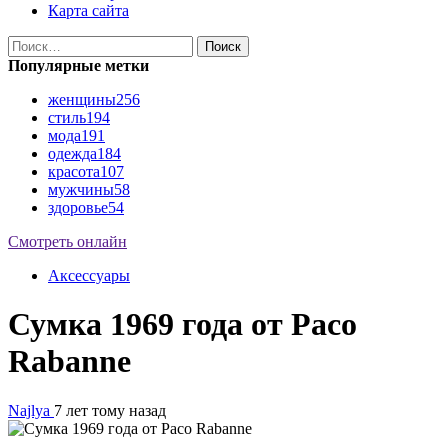
Карта сайта
Найти:
Популярные метки
женщины
256
стиль
194
мода
191
одежда
184
красота
107
мужчины
58
здоровье
54
Смотреть онлайн
Аксессуары
Сумка 1969 года от Paco
Rabanne
Najlya
7 лет тому назад