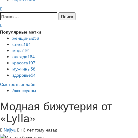
Найти:
Популярные метки
женщины
256
стиль
194
мода
191
одежда
184
красота
107
мужчины
58
здоровье
54
Смотреть онлайн
Аксессуары
Модная бижутерия от
«LyIIa»
Najlya
13 лет тому назад