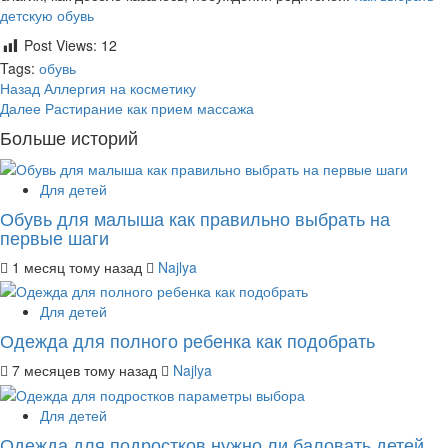
детскую обувь
Post Views:
12
Tags:
обувь
Post
Назад
Аллергия на косметику
Далее
Растирание как прием массажа
navigation
Больше историй
Для детей
Обувь для малыша как правильно выбрать на
первые шаги
1 месяц тому назад
Najlya
Для детей
Одежда для полного ребенка как подобрать
7 месяцев тому назад
Najlya
Для детей
Одежда для подростков нужно ли баловать детей