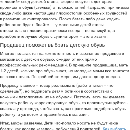
«плоский» свод детской стопы, скорее несутся к докторам –
пропишите обувь (стельки) от плоскостопия! Напрасно: при низком
своде либо даже настоящем плоскостопии особенных трудностей
в развитии не фиксировалось. Плохо бегать либо даже ходить
ребенок не будет. Знайте — у маленьких детей стопы
относительно плоские практически всегда – не паникуйте, а
приобретите лучше обувь с супинатором – этого хватит.
Продавец поможет выбрать детскую обувь
Многие полагаются на компетентность и всезнание продавцов в
магазинах с детской обувью, ожидая от них прямо
профессиональных рекомендаций. В принципе продавщица, мать
1-2 детей, кое-что про обувь знает, но молодые мамы все тонкости
не знают точно. По крайней же мере, им далеко до ортопедов.
Продавцу главное – товар реализовать (работа такая – что
сделаешь?), но подбирать детям ботинки в соответствии с
ножными патологиями их не обучали. Поэтому, если вы думаете
покупать ребенку корректирующую обувь, то проконсультируйтесь
сначала у ортопеда, чтобы знать, как правильно подобрать обувь
ребенку, а уж потом отправляйтесь в магазин.
Итак, мифы развеяны. Дети что-попало носить не будут из-за
благих, как доселе казалось, побуждений родителей.
Как выбрать