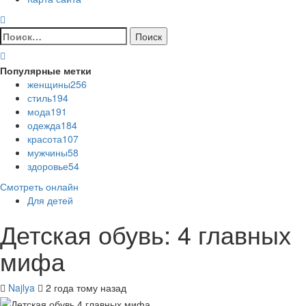
Найти:
Популярные метки
женщины
256
стиль
194
мода
191
одежда
184
красота
107
мужчины
58
здоровье
54
Смотреть онлайн
Для детей
Детская обувь: 4 главных
мифа
Najlya
2 года тому назад