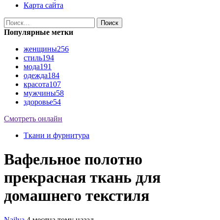
Карта сайта
Найти:
Популярные метки
женщины
256
стиль
194
мода
191
одежда
184
красота
107
мужчины
58
здоровье
54
Смотреть онлайн
Ткани и фурнитура
Вафельное полотно
прекрасная ткань для
домашнего текстиля
Najlya
4 месяца тому назад