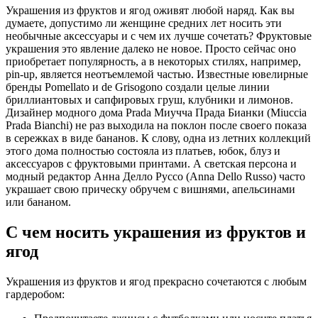
Украшения из фруктов и ягод оживят любой наряд. Как вы
думаете, допустимо ли женщине средних лет носить эти
необычные аксессуары и с чем их лучше сочетать? Фруктовые
украшения это явление далеко не новое. Просто сейчас оно
приобретает популярность, а в некоторых стилях, например,
pin-up, является неотъемлемой частью. Известные ювелирные
бренды Pomellato и de Grisogono создали целые линии
бриллиантовых и сапфировых груш, клубники и лимонов.
Дизайнер модного дома Prada Миучча Прада Бианки (Miuccia
Prada Bianchi) не раз выходила на поклон после своего показа
в сережках в виде бананов. К слову, одна из летних коллекций
этого дома полностью состояла из платьев, юбок, блуз и
аксессуаров с фруктовыми принтами. А светская персона и
модный редактор Анна Делло Руссо (Anna Dello Russo) часто
украшает свою прическу обручем с вишнями, апельсинами
или бананом.
С чем носить украшения из фруктов и
ягод
Украшения из фруктов и ягод прекрасно сочетаются с любым
гардеробом: