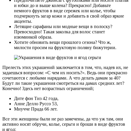
Предпочитаете джинсы с футболками или носите платья
и юбки до и выше колена? Прекрасно! Добавьте
немного фруктов в виде сережек или колье, чтобы
подчеркнуть загар кожи и добавить в свой образ яркие
акценты.
Летящие сарафаны или модные вещи в полоску?
Превосходно! Такая заколка для волос станет
изюминкой образа.
Хотите обновить вещи прошлого сезона? Что ж,
милости просим на фруктовую поляну бижутерии.
Прелесть этих украшений заключается в том, что, надев их, не
задаешься вопросом: «С чем их носить?». Ведь они прекрасно
сочетаются с любыми нарядами. А что делать дамам за 40?
Будут ли такие украшения смотреться на дамах средних лет?
Конечно! Здесь нет возрастных ограничений;
Дите фон Тиз 42 года,
Анне Делло Руссо 53,
Миучче Прада 66 лет.
Все эти женщины были не раз замечены, да что уж там, они
активно носят обручи, колье, серьги и броши в виде фруктов
и ягод;