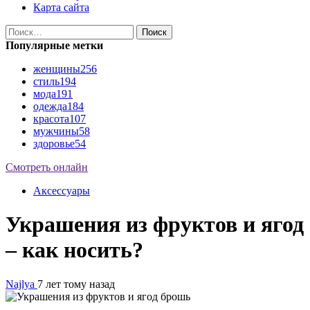
Карта сайта
Найти:
Популярные метки
женщины
256
стиль
194
мода
191
одежда
184
красота
107
мужчины
58
здоровье
54
Смотреть онлайн
Аксессуары
Украшения из фруктов и ягод
– как носить?
Najlya
7 лет тому назад