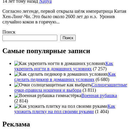
14 лет тому назад
Najlya
Согласно легенде, первой открыла шёлк императрица Китая
Хен-Линг-Чи. Это было около 2600 лет до н.э. Уронив
случайно кокон в горячую...
Поиск
Поиск
Самые популярные записи
Как
укрепить ногти в домашних условиях
(7 257)
Как
сделать педикюр в домашних условиях
(6 680)
Солнцезащитные
очки-правила ношения и выбора
(3 811)
Военная рубашка
(2 814)
Как
уложить плитку на пол своими руками
(1 404)
Реклама