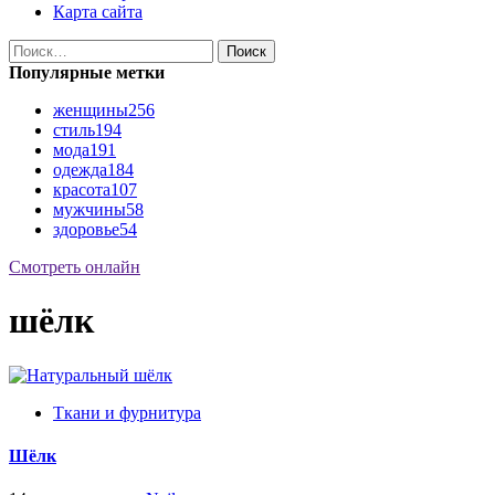
Карта сайта
Найти:
Популярные метки
женщины
256
стиль
194
мода
191
одежда
184
красота
107
мужчины
58
здоровье
54
Смотреть онлайн
шёлк
Ткани и фурнитура
Шёлк