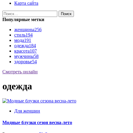
Карта сайта
Найти:
Популярные метки
женщины
256
стиль
194
мода
191
одежда
184
красота
107
мужчины
58
здоровье
54
Смотреть онлайн
одежда
Для женщин
Модные блузки сезон весна-лето