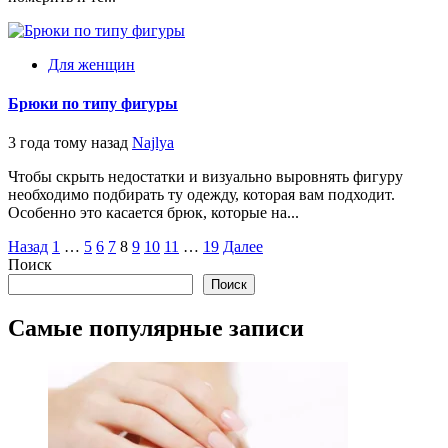
Для женщин
Брюки по типу фигуры
3 года тому назад
Najlya
Чтобы скрыть недостатки и визуально выровнять фигуру
необходимо подбирать ту одежду, которая вам подходит.
Особенно это касается брюк, которые на...
Пагинация
Назад
1
…
5
6
7
8
9
10
11
…
19
Далее
Поиск
записей
Поиск
Самые популярные записи