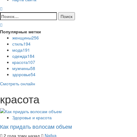
Найти:
Популярные метки
женщины
256
стиль
194
мода
191
одежда
184
красота
107
мужчины
58
здоровье
54
Смотреть онлайн
красота
Здоровье и красота
Как придать волосам объем
2 года тому назад
Najlya