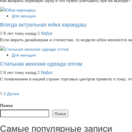
Как выбрать норковую шубу и что нужно учитывать при ее выборе?
Для женщин
Всегда актуальная юбка карандаш
8 лет тому назад
Najlya
Если верить дизайнерам и стилистам, то модели юбок меняются каж
Для женщин
Стильная женская одежда оптом
9 лет тому назад
Najlya
С появлением в нашей стране торговых центров привело к тому, ч
Пагинация
1
2
Далее
записей
Поиск
Поиск
Самые популярные записи