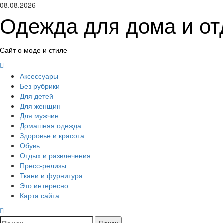
Перейти
08.08.2026
к
Одежда для дома и о
содержимому
Сайт о моде и стиле
Основное
меню
Аксессуары
Без рубрики
Для детей
Для женщин
Для мужчин
Домашняя одежда
Здоровье и красота
Обувь
Отдых и развлечения
Пресс-релизы
Ткани и фурнитура
Это интересно
Карта сайта
Найти: