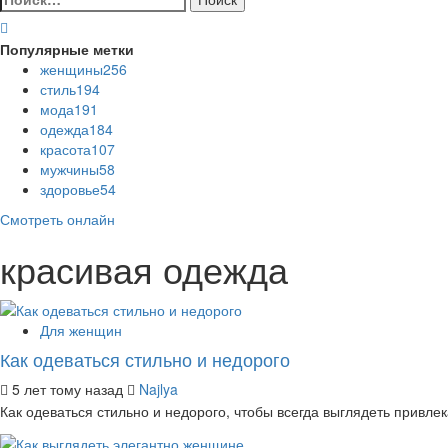
Популярные метки
женщины
256
стиль
194
мода
191
одежда
184
красота
107
мужчины
58
здоровье
54
Смотреть онлайн
красивая одежда
Для женщин
Как одеваться стильно и недорого
5 лет тому назад
Najlya
Как одеваться стильно и недорого, чтобы всегда выглядеть привле