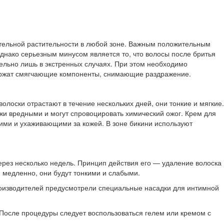
ательной растительности в любой зоне. Важным положительным
Однако серьезным минусом является то, что волосы после бритья
тельно лишь в экстренных случаях. При этом необходимо
содержат смягчающие компоненты, снимающие раздражение.
лоски отрастают в течение нескольких дней, они тонкие и мягкие.
ожи вредными и могут спровоцировать химический ожог. Крем для
ими и ухаживающими за кожей. В зоне бикини используют
рез несколько недель. Принцип действия его — удаление волоска
и медленно, они будут тонкими и слабыми.
роизводителей предусмотрели специальные насадки для интимной
 После процедуры следует воспользоваться гелем или кремом с