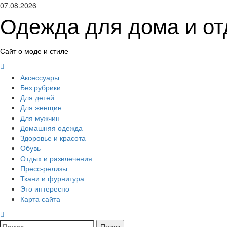
Перейти
07.08.2026
к
Одежда для дома и о
содержимому
Сайт о моде и стиле
Основное
меню
Аксессуары
Без рубрики
Для детей
Для женщин
Для мужчин
Домашняя одежда
Здоровье и красота
Обувь
Отдых и развлечения
Пресс-релизы
Ткани и фурнитура
Это интересно
Карта сайта
Найти: