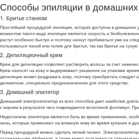
Способы эпиляции в домашних
1. Бритье станком
Простейшей процедурой эпиляции, которая доступна в домашних у
моментом такого вида эпиляции является скорость и безболезненн
растут особенно быстро и поэтому начнут пробиваться уже на сле
пользоваться пеной или гелем для бритья, так как бритье на сух
2. Депиляционный крем
Крем для депиляции позволяет растворить волосы за счет химическ
Крем наносят на кожу и выдерживают указанное на упаковке время
депиляции может раздражать кожу, поэтому приобретать следует 
деликатное, специально предназначенное для этого средство.
3. Домашний эпилятор
Домашний электроэпилятор из всех способов дает наиболее длите
с корнем в результате чего повреждается волосяной фолликул. Пр
Недостатком эпилятора является боль во время применения, осо
зоны, которые применяют на влажную кожу во время купания в ду
Перед процедурой можно сделать легкий пилинг. Электроэпилятор 
охлаждающим эффектом, а также важно пользоваться специальны