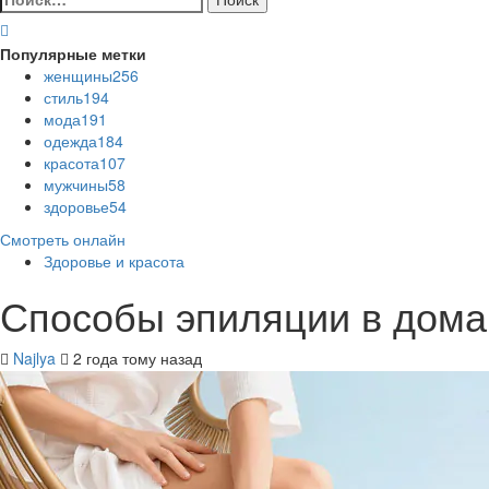
Популярные метки
женщины
256
стиль
194
мода
191
одежда
184
красота
107
мужчины
58
здоровье
54
Смотреть онлайн
Здоровье и красота
Способы эпиляции в дома
Najlya
2 года тому назад