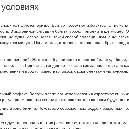
 условиях
словиях, является бритье. Бритье позволяет избавиться от нежел
ость. В экстренной ситуации бритву можно применить где угодно. 
дующие сутки. Использовать такой способ эпиляции лучше действи
ую кожу травмирует. Пена и гели, а также средства после бритья 
их соединений. Этот способ депиляции является более удобным, во
, не больше. Вещества, входящие в состав крема, являются для к
качественный продукт известных марок с компонентами увлажняющ
льный эффект. Волосы после его использования отрастают лишь че
и регулярном использовании электроэпилятора волоски будут раст
бенно в зоне бикини. Некоторые современные модели известных п
ше.
следует направлять против роста волос, натягивая при этом кожу.
ми средствами, замедляющими рост волос.