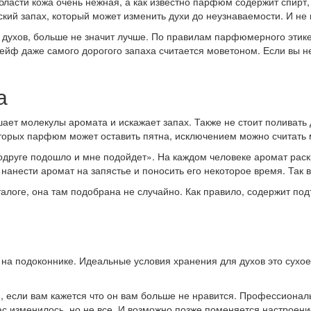
бласти кожа очень нежная, а как известно парфюм содержит спирт,
кий запах, который может изменить духи до неузнаваемости. И не 
 духов, больше не значит лучше. По правилам парфюмерного этике
ейф даже самого дорогого запаха считается моветоном. Если вы не
а
шает молекулы аромата и искажает запах. Также не стоит поливат
оторых парфюм может оставить пятна, исключением можно считать 
друге подошло и мне подойдет». На каждом человеке аромат раск
анести аромат на запястье и поносить его некоторое время. Так в
алоге, она там подобрана не случайно. Как правило, содержит подт
 на подоконнике. Идеальные условия хранения для духов это сухое
, если вам кажется что он вам больше не нравится. Профессиона
вас изменилось, но не все. И возможно позже поменяется настроени