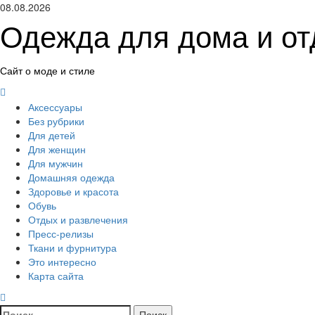
Перейти
08.08.2026
к
Одежда для дома и о
содержимому
Сайт о моде и стиле
Основное
меню
Аксессуары
Без рубрики
Для детей
Для женщин
Для мужчин
Домашняя одежда
Здоровье и красота
Обувь
Отдых и развлечения
Пресс-релизы
Ткани и фурнитура
Это интересно
Карта сайта
Найти: