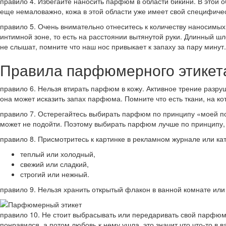
правило 4. Избегайте наносить парфюм в области бикини. В этой о
еще немаловажно, кожа в этой области уже имеет свой специфичес
правило 5. Очень внимательно отнеситесь к количеству наносимых
интимной зоне, то есть на расстоянии вытянутой руки. Длинный шл
не слышат, помните что наш нос привыкает к запаху за пару минут.
Правила парфюмерного этикет
правило 6. Нельзя втирать парфюм в кожу. Активное трение разру
она может исказить запах парфюма. Помните что есть ткани, на к
правило 7. Остерегайтесь выбирать парфюм по принципу «моей по
может не подойти. Поэтому выбирать парфюм лучше по принципу, н
правило 8. Присмотритесь к картинке в рекламном журнале или кат
теплый или холодный,
свежий или сладкий,
строгий или нежный.
правило 9. Нельзя хранить открытый флакон в ванной комнате или
правило 10. Не стоит выбрасывать или передаривать свой парфюм
понравился, а потом любовь к нему ушла, это значит что что-то в 