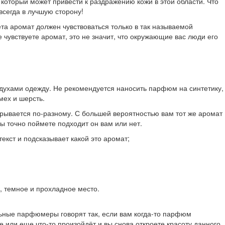
 который может привести к раздражению кожи в этой области. Что
всегда в лучшую сторону!
та аромат должен чувствоваться только в так называемой
 чувствуете аромат, это не значит, что окружающие вас люди его
ь духами одежду. Не рекомендуется наносить парфюм на синтетику,
мех и шерсть.
рывается по-разному. С большей вероятностью вам тот же аромат
ы точно поймете подходит он вам или нет.
екст и подсказывает какой это аромат;
, темное и прохладное место.
льные парфюмеры говорят так, если вам когда-то парфюм
е или еще что-то произойдёт и вы снова откроете красоту данного