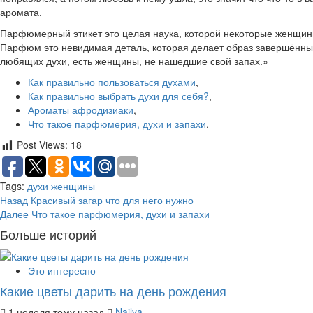
аромата.
Парфюмерный этикет это целая наука, которой некоторые женщины 
Парфюм это невидимая деталь, которая делает образ завершённым.
любящих духи, есть женщины, не нашедшие свой запах.»
Как правильно пользоваться духами
,
Как правильно выбрать духи для себя?
,
Ароматы афродизиаки
,
Что такое парфюмерия, духи и запахи
.
Post Views:
18
Tags:
духи
женщины
Post
Назад
Красивый загар что для него нужно
Далее
Что такое парфюмерия, духи и запахи
navigation
Больше историй
Это интересно
Какие цветы дарить на день рождения
1 неделя тому назад
Najlya