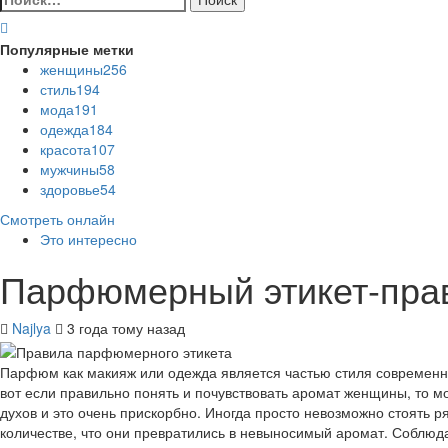
Популярные метки
женщины
256
стиль
194
мода
191
одежда
184
красота
107
мужчины
58
здоровье
54
Смотреть онлайн
Это интересно
Парфюмерный этикет-пра
Najlya
3 года тому назад
Парфюм как макияж или одежда является частью стиля современ
вот если правильно понять и почувствовать аромат женщины, то м
духов и это очень прискорбно. Иногда просто невозможно стоять р
количестве, что они превратились в невыносимый аромат. Соблюд