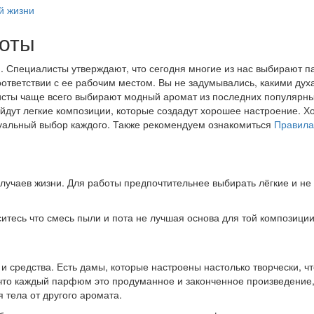
й жизни
боты
 Специалисты утверждают, что сегодня многие из нас выбирают па
оответствии с ее рабочим местом. Вы не задумывались, какими дух
исты чаще всего выбирают модный аромат из последних популярны
ут легкие композиции, которые создадут хорошее настроение. Хочу
уальный выбор каждого. Также рекомендуем ознакомиться
Правила
 случаев жизни. Для работы предпочтительнее выбирать лёгкие и н
ситесь что смесь пыли и пота не лучшая основа для той композиц
и средства. Есть дамы, которые настроены настолько творчески, 
что каждый парфюм это продуманное и законченное произведение, 
 тела от другого аромата.