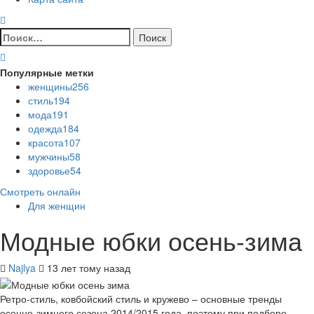
Найти:
Популярные метки
женщины
256
стиль
194
мода
191
одежда
184
красота
107
мужчины
58
здоровье
54
Смотреть онлайн
Для женщин
Модные юбки осень-зима
Najlya
13 лет тому назад
Ретро-стиль, ковбойский стиль и кружево – основные тренды
осенне-зимнего сезона 2014/2015 года, поэтому при подборе