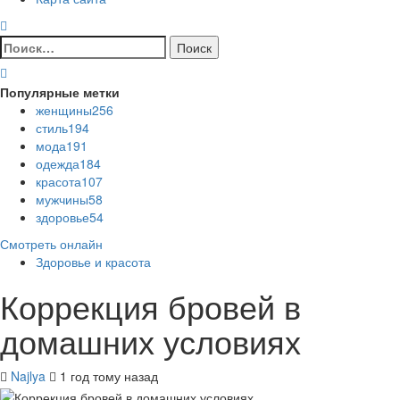
Найти:
Популярные метки
женщины
256
стиль
194
мода
191
одежда
184
красота
107
мужчины
58
здоровье
54
Смотреть онлайн
Здоровье и красота
Коррекция бровей в
домашних условиях
Najlya
1 год тому назад