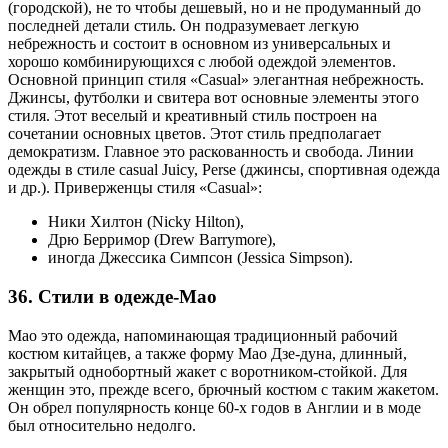
(городской), не то чтобы дешевый, но и не продуманный до
последней детали стиль. Он подразумевает легкую
небрежность и состоит в основном из универсальных и
хорошо комбинирующихся с любой одеждой элементов.
Основной принцип стиля «Casual» элегантная небрежность.
Джинсы, футболки и свитера вот основные элементы этого
стиля. Этот веселый и креативный стиль построен на
сочетании основных цветов. Этот стиль предполагает
демократизм. Главное это раскованность и свобода. Линии
одежды в стиле сasual Juicy, Perse (джинсы, спортивная одежда
и др.). Приверженцы стиля «Casual»:
Ники Хилтон (Nicky Hilton),
Дрю Берримор (Drew Barrymore),
иногда Джессика Симпсон (Jessica Simpson).
36. Стили в одежде-Мао
Мао это одежда, напоминающая традиционный рабочий
костюм китайцев, а также форму Мао Дзе-дуна, длинный,
закрытый однобортный жакет с воротником-стойкой. Для
женщин это, прежде всего, брючный костюм с таким жакетом.
Он обрел популярность конце 60-х годов в Англии и в моде
был относительно недолго.