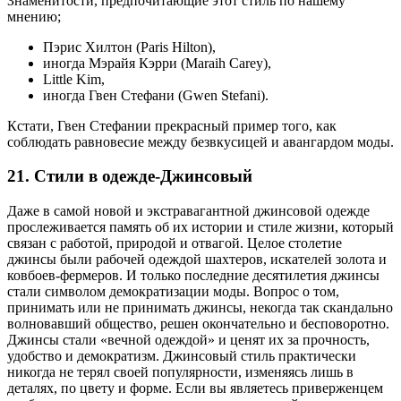
Знаменитости, предпочитающие этот стиль по нашему
мнению;
Пэрис Хилтон (Paris Hilton),
иногда Мэрайя Кэрри (Maraih Carey),
Little Kim,
иногда Гвен Стефани (Gwen Stefani).
Кстати, Гвен Стефании прекрасный пример того, как
соблюдать равновесие между безвкусицей и авангардом моды.
21. Стили в одежде-Джинсовый
Даже в самой новой и экстравагантной джинсовой одежде
прослеживается память об их истории и стиле жизни, который
связан с работой, природой и отвагой. Целое столетие
джинсы были рабочей одеждой шахтеров, искателей золота и
ковбоев-фермеров. И только последние десятилетия джинсы
стали символом демократизации моды. Вопрос о том,
принимать или не принимать джинсы, некогда так скандально
волновавший общество, решен окончательно и бесповоротно.
Джинсы стали «вечной одеждой» и ценят их за прочность,
удобство и демократизм. Джинсовый стиль практически
никогда не терял своей популярности, изменяясь лишь в
деталях, по цвету и форме. Если вы являетесь приверженцем