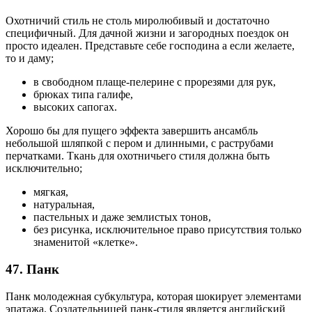
Охотничий стиль не столь миролюбивый и достаточно
специфичный. Для дачной жизни и загородных поездок он
просто идеален. Представьте себе господина а если желаете,
то и даму;
в свободном плаще-пелерине с прорезями для рук,
брюках типа галифе,
высоких сапогах.
Хорошо бы для пущего эффекта завершить ансамбль
небольшой шляпкой с пером и длинными, с раструбами
перчатками. Ткань для охотничьего стиля должна быть
исключительно;
мягкая,
натуральная,
пастельных и даже землистых тонов,
без рисунка, исключительное право присутствия только
знаменитой «клетке».
47. Панк
Панк молодежная субкультура, которая шокирует элементами
эпатажа. Создательницей панк-стиля является английский