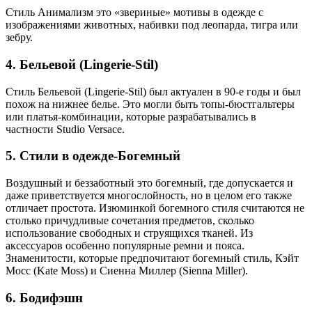
Стиль Анимализм это «звериные» мотивы в одежде с
изображениями животных, набивки под леопарда, тигра или
зебру.
4. Бельевой (Lingerie-Stil)
Стиль Бельевой (Lingerie-Stil) был актуален в 90-е годы и был
похож на нижнее белье. Это могли быть топы-бюстгальтеры
или платья-комбинации, которые разрабатывались в
частности Studio Versace.
5. Стили в одежде-Богемный
Воздушный и беззаботный это богемный, где допускается и
даже приветствуется многослойность, но в целом его также
отличает простота. Изюминкой богемного стиля считаются не
столько причудливые сочетания предметов, сколько
использование свободных и струящихся тканей. Из
аксессуаров особенно популярные ремни и пояса.
Знаменитости, которые предпочитают богемный стиль, Кэйт
Мосс (Kate Moss) и Сиенна Миллер (Sienna Miller).
6. Бодифэшн