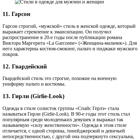
11. Гарсон
Гарсон строгий, «мужской» стиль в женской одежде, который
выражает стремление к эмансипации. Он получил
распространение в 20-е годы после публикации романа
Виктора Маргерита «La Garconne» («Женщина-мальчик»). Для
него характерны костюм-смокинг, пальто и пиджаки мужского
покроя.
12. Гвардейский
Гвардейский стиль это строгие, похожие на военную
униформу пальто и костюмы.
13. Гирли (Girlie-Look)
Одежда в стиле солисток группы «Спайс Герлз» стала
называться Гирли (Girlie-Look). В 90-е годы этот стиль стал
популярным среди молоденьких девушек и выражал так
называемую «силу женственности». Одежда в этом стиле
отличается, с одной стороны, тинейджерской и девичьей
непосредственностью, с другой она подчеркнуто сексуальна,