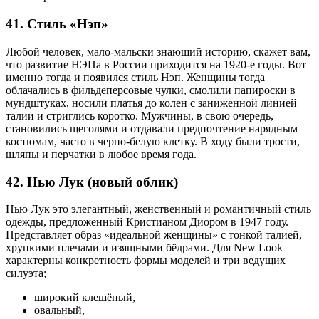
41. Стиль «Нэп»
Любой человек, мало-мальски знающий историю, скажет вам,
что развитие НЭПа в России приходится на 1920-е годы. Вот
именно тогда и появился стиль Нэп. Женщины тогда
облачались в фильдеперсовые чулки, смолили папироски в
мундштуках, носили платья до колен с заниженной линией
талии и стриглись коротко. Мужчины, в свою очередь,
становились щеголями и отдавали предпочтение нарядным
костюмам, часто в черно-белую клетку. В ходу были трости,
шляпы и перчатки в любое время года.
42. Нью Лук (новый облик)
Нью Лук это элегантный, женственный и романтичный стиль
одежды, предложенный Кристианом Диором в 1947 году.
Представляет образ «идеальной женщины» с тонкой талией,
хрупкими плечами и изящными бёдрами. Для New Look
характерны конкретность формы моделей и три ведущих
силуэта;
широкий клешёный,
овальный,