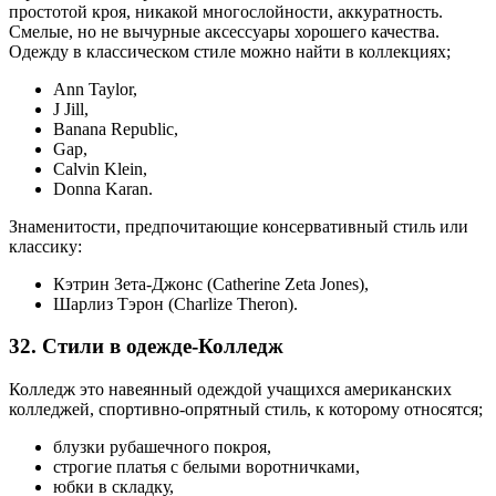
простотой кроя, никакой многослойности, аккуратность.
Смелые, но не вычурные аксессуары хорошего качества.
Одежду в классическом стиле можно найти в коллекциях;
Ann Taylor,
J Jill,
Banana Republic,
Gap,
Calvin Klein,
Donna Karan.
Знаменитости, предпочитающие консервативный стиль или
классику:
Кэтрин Зета-Джонс (Catherine Zeta Jones),
Шарлиз Тэрон (Charlize Theron).
32. Стили в одежде-Колледж
Колледж это навеянный одеждой учащихся американских
колледжей, спортивно-опрятный стиль, к которому относятся;
блузки рубашечного покроя,
строгие платья с белыми воротничками,
юбки в складку,