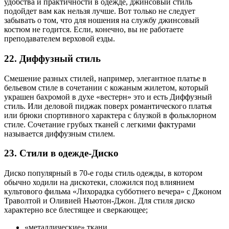
удобства и практичности в одежде, джинсовый стиль
подойдет вам как нельзя лучше. Вот только не следует
забывать о том, что для ношения на службу джинсовый
костюм не годится. Если, конечно, вы не работаете
преподавателем верховой езды.
22. Диффузный стиль
Смешение разных стилей, например, элегантное платье в
бельевом стиле в сочетании с кожаным жилетом, который
украшен бахромой в духе «вестерн» это и есть Диффузный
стиль. Или деловой пиджак поверх романтического платья
или брюки спортивного характера с блузкой в фольклорном
стиле. Сочетание грубых тканей с легкими фактурами
называется диффузным стилем.
23. Стили в одежде-Диско
Диско популярный в 70-е годы стиль одежды, в котором
обычно ходили на дискотеки, сложился под влиянием
культового фильма «Лихорадка субботнего вечера» с Джоном
Траволтой и Оливией Ньютон-Джон. Для стиля диско
характерно все блестящее и сверкающее;
«металлические» ткани,