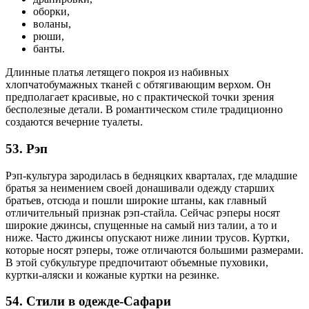
оборки,
воланы,
рюши,
банты.
Длинные платья летящего покроя из набивных
хлопчатобумажных тканей с обтягивающим верхом. Он
предполагает красивые, но с практической точки зрения
бесполезные детали. В романтическом стиле традиционно
создаются вечерние туалеты.
53. Рэп
Рэп-культура зародилась в бедняцких кварталах, где младшие
братья за неимением своей донашивали одежду старших
братьев, отсюда и пошли широкие штаны, как главный
отличительный признак рэп-стайла. Сейчас рэперы носят
широкие джинсы, спущенные на самый низ талии, а то и
ниже. Часто джинсы опускают ниже линии трусов. Куртки,
которые носят рэперы, тоже отличаются большими размерами.
В этой субкультуре предпочитают объемные пуховики,
куртки-аляски и кожаные куртки на резинке.
54. Стили в одежде-Сафари