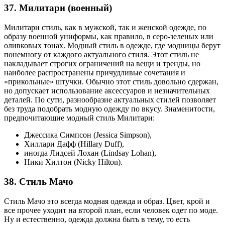
37. Милитари (военный)
Милитари стиль, как в мужской, так и женской одежде, по
образу военной униформы, как правило, в серо-зеленых или
оливковых тонах. Модный стиль в одежде, где модницы берут
понемногу от каждого актуального стиля. Этот стиль не
накладывает строгих ограничений на вещи и тренды, но
наиболее распространены причудливые сочетания и
«прикольные» штучки. Обычно этот стиль довольно сдержан,
но допускает использование аксессуаров и незначительных
деталей. По сути, разнообразие актуальных стилей позволяет
без труда подобрать модную одежду по вкусу. Знаменитости,
предпочитающие модный стиль Милитари:
Джессика Симпсон (Jessica Simpson),
Хиллари Дафф (Hillary Duff),
иногда Лидсей Лохан (Lindsay Lohan),
Ники Хилтон (Nicky Hilton).
38. Стиль Мачо
Стиль Мачо это всегда модная одежда и образ. Цвет, крой и
все прочее уходит на второй план, если человек одет по моде.
Ну и естественно, одежда должна быть в тему, то есть