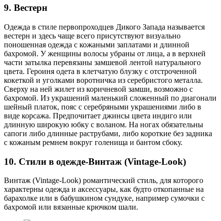
9. Вестерн
Одежда в стиле первопроходцев Дикого Запада называется
вестерн и здесь чаще всего присутствуют визуально
поношенная одежда с кожаными заплатами и длинной
бахромой. У женщины волосы убраны от лица, а в верхней
части затылка перевязаны замшевой лентой натурального
цвета. Героиня одета в клетчатую блузку с отстроченной
кокеткой и уголками воротничка из серебристого металла.
Сверху на ней жилет из коричневой замши, возможно с
бахромой. Из украшений маленький сложенный по диагонали
шейный платок, пояс с серебряными украшениями либо в
виде корсажа. Предпочитает джинсы цвета индиго или
длинную широкую юбку с воланом. На ногах обязательны
сапоги либо длинные раструбами, либо короткие без задника
с кожаным ремнем вокруг голенища и бантом сбоку.
10. Стили в одежде-Винтаж (Vintage-Look)
Винтаж (Vintage-Look) романтический стиль, для которого
характерны одежда и аксессуары, как будто откопанные на
барахолке или в бабушкином сундуке, например сумочки с
бахромой или вязанные крючком шали.