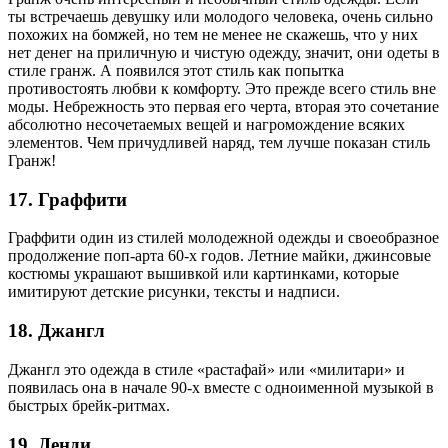
ты встречаешь девушку или молодого человека, очень сильно
похожих на бомжей, но тем не менее не скажешь, что у них
нет денег на приличную и чистую одежду, значит, они одеты в
стиле гранж. А появился этот стиль как попытка
противостоять любви к комфорту. Это прежде всего стиль вне
моды. Небрежность это первая его черта, вторая это сочетание
абсолютно несочетаемых вещей и нагромождение всяких
элементов. Чем причудливей наряд, тем лучше показан стиль
Гранж!
17. Граффити
Граффити один из стилей молодежной одежды и своеобразное
продолжение поп-арта 60-х годов. Летние майки, джинсовые
костюмы украшают вышивкой или картинками, которые
имитируют детские рисунки, тексты и надписи.
18. Джангл
Джангл это одежда в стиле «растафай» или «милитари» и
появилась она в начале 90-х вместе с одноименной музыкой в
быстрых брейк-ритмах.
19. Денди