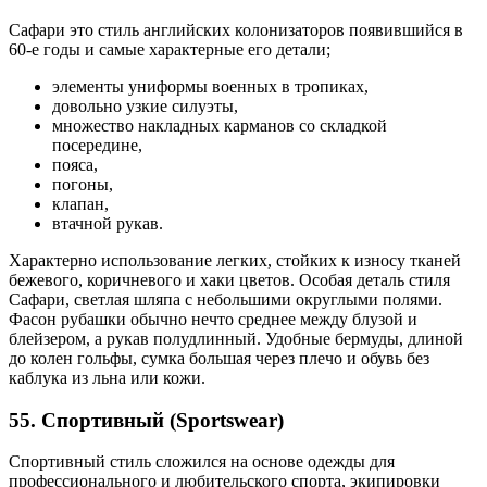
Сафари это стиль английских колонизаторов появившийся в
60-е годы и самые характерные его детали;
элементы униформы военных в тропиках,
довольно узкие силуэты,
множество накладных карманов со складкой
посередине,
пояса,
погоны,
клапан,
втачной рукав.
Характерно использование легких, стойких к износу тканей
бежевого, коричневого и хаки цветов. Особая деталь стиля
Сафари, светлая шляпа с небольшими округлыми полями.
Фасон рубашки обычно нечто среднее между блузой и
блейзером, а рукав полудлинный. Удобные бермуды, длиной
до колен гольфы, сумка большая через плечо и обувь без
каблука из льна или кожи.
55. Спортивный (Sportswear)
Спортивный стиль сложился на основе одежды для
профессионального и любительского спорта, экипировки