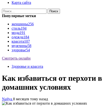
Карта сайта
Найти:
Популярные метки
женщины
256
стиль
194
мода
191
одежда
184
красота
107
мужчины
58
здоровье
54
Смотреть онлайн
Здоровье и красота
Как избавиться от перхоти в
домашних условиях
Najlya
8 месяцев тому назад