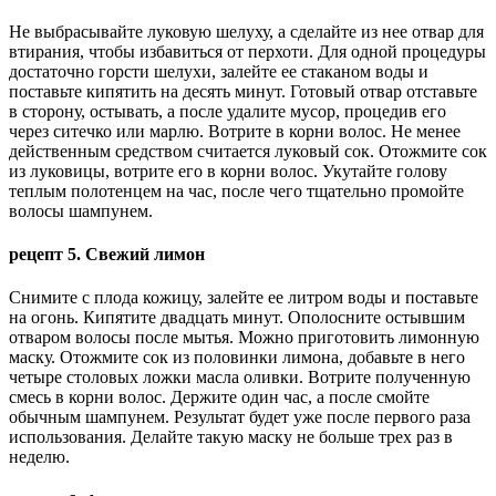
Не выбрасывайте луковую шелуху, а сделайте из нее отвар для
втирания, чтобы избавиться от перхоти. Для одной процедуры
достаточно горсти шелухи, залейте ее стаканом воды и
поставьте кипятить на десять минут. Готовый отвар отставьте
в сторону, остывать, а после удалите мусор, процедив его
через ситечко или марлю. Вотрите в корни волос. Не менее
действенным средством считается луковый сок. Отожмите сок
из луковицы, вотрите его в корни волос. Укутайте голову
теплым полотенцем на час, после чего тщательно промойте
волосы шампунем.
рецепт 5. Свежий лимон
Снимите с плода кожицу, залейте ее литром воды и поставьте
на огонь. Кипятите двадцать минут. Ополосните остывшим
отваром волосы после мытья. Можно приготовить лимонную
маску. Отожмите сок из половинки лимона, добавьте в него
четыре столовых ложки масла оливки. Вотрите полученную
смесь в корни волос. Держите один час, а после смойте
обычным шампунем. Результат будет уже после первого раза
использования. Делайте такую маску не больше трех раз в
неделю.