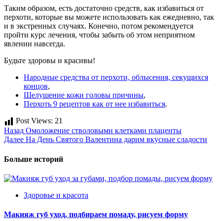
Таким образом, есть достаточно средств, как избавиться от
перхоти, которые вы можете использовать как ежедневно, так
и в экстренных случаях. Конечно, потом рекомендуется
пройти курс лечения, чтобы забыть об этом неприятном
явлении навсегда.
Будьте здоровы и красивы!
Народные средства от перхоти, облысения, секущихся
концов
,
Шелушение кожи головы причины
,
Перхоть 9 рецептов как от нее избавиться
.
Post Views:
21
Post
Назад
Омоложение стволовыми клетками плаценты
Далее
На День Святого Валентина дарим вкусные сладости
navigation
Больше историй
Здоровье и красота
Макияж губ уход, подбираем помаду, рисуем форму