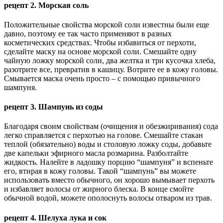
рецепт 2. Морская соль
Положительные свойства морской соли известны были еще
давно, поэтому ее так часто применяют в разных
косметических средствах. Чтобы избавиться от перхоти,
сделайте маску на основе морской соли. Смешайте одну
чайную ложку морской соли, два желтка и три кусочка хлеба,
разотрите все, превратив в кашицу. Вотрите ее в кожу головы.
Смывается маска очень просто – с помощью привычного
шампуня.
рецепт 3. Шампунь из соды
Благодаря своим свойствам (очищения и обезжиривания) сода
легко справляется с перхотью на голове. Смешайте стакан
теплой (обязательно) воды и столовую ложку соды, добавьте
две капельки эфирного масла розмарина. Разболтайте
жидкость. Налейте в ладошку порцию “шампуня” и вспеньте
его, втирая в кожу головы. Такой “шампунь” вы можете
использовать вместо обычного, он хорошо вымывает перхоть
и избавляет волосы от жирного блеска. В конце смойте
обычной водой, можете ополоснуть волосы отваром из трав.
рецепт 4. Шелуха лука и сок