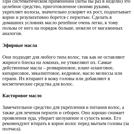
При систематическом применении (хоты бы раз в неделю) это
целебное средство, приготовленное своими руками,
укрепляет волосы, значительно ускоряет их рост, подпитывает
корни и результативно борется с перхотью. Сделать в
домашних условиях масло репейное очень легко, к тому
пользы от него на порядок больше, нежели от магазинных
аналогов.
Эфирные масла
Они подходят для любого типа волос, так как не оставляют
жирного блеска на локонах, не утяжеляют их. Самые
действенные масла – розмариновое, иланг-иланговое,
кипарисовое, эвкалиптовое, кедровое, масло мелиссы или
герани. Их втирают в кожу головы или добавляют в
косметические средства для волос.
Касторовое масло
Замечательное средство для укрепления и питания волос, а
также для лечения перхоти и себореи. Оно хорошо снимает
проявления зуда, убирает шелушение и сухость кожи. Его
рекомендуют втирать в корни волос перед мытьем головы (за
полчаса).