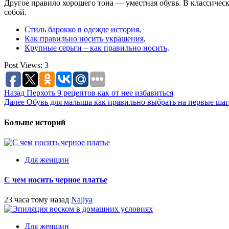
Другое правило хорошего тона — уместная обувь. В классически
собой.
Стиль барокко в одежде история
,
Как правильно носить украшения
,
Крупные серьги – как правильно носить
.
Post Views:
3
Post
Назад
Перхоть 9 рецептов как от нее избавиться
Далее
Обувь для малыша как правильно выбрать на первые ша
navigation
Больше историй
Для женщин
С чем носить черное платье
23 часа тому назад
Najlya
Для женщин