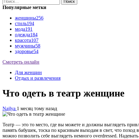
Найти:
Популярные метки
женщины
256
стиль
194
мода
191
одежда
184
красота
107
мужчины
58
здоровье
54
Смотреть онлайн
Для женщин
Отдых и развлечения
Что одеть в театр женщине
Najlya
1 месяц тому назад
Театр — это то место, где вы можете и должны выглядеть прив
память бабушек, тоска по красивым выходам в свет, что поход 
можно позволить себе выглядеть немного overdressed. Надевать