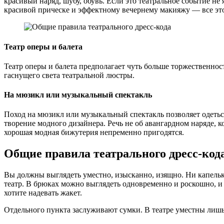
красивый наряд, шубу, обувь. Если это театральное событие не
красивой прическе и эффектному вечернему макияжу — все это
Театр оперы и балета
Театр оперы и балета предполагает чуть больше торжественнос
гаснущего света театральной люстры.
На мюзикл или музыкальный спектакль
Поход на мюзикл или музыкальный спектакль позволяет одеться
творение модного дизайнера. Речь не об авангардном наряде, к
хорошая модная бижутерия непременно пригодятся.
Общие правила театрального дресс-код
Вы должны выглядеть уместно, изысканно, изящно. Ни капельк
театр. В брюках можно выглядеть одновременно и роскошно, и
хотите надевать жакет.
Отдельного пункта заслуживают сумки. В театре уместны лишь