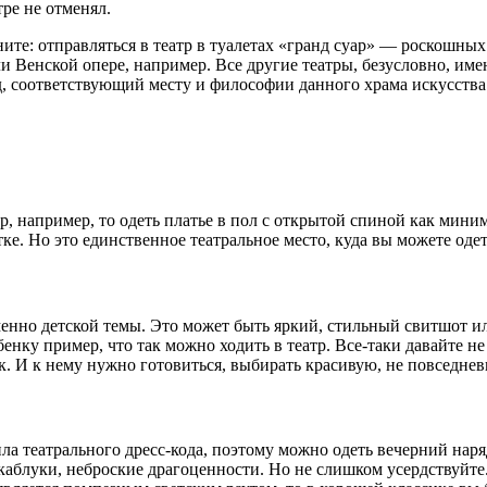
тре не отменял.
те: отправляться в театр в туалетах «гранд суар» — роскошных 
ли Венской опере, например. Все другие театры, безусловно, име
д, соответствующий месту и философии данного храма искусства
 например, то одеть платье в пол с открытой спиной как миниму
ке. Но это единственное театральное место, куда вы можете одет
енно детской темы. Это может быть яркий, стильный свитшот или
енку пример, что так можно ходить в театр. Все-таки давайте не
ик. И к нему нужно готовиться, выбирать красивую, не повседне
ла театрального дресс-кода, поэтому можно одеть вечерний наря
аблуки, неброские драгоценности. Но не слишком усердствуйте. 