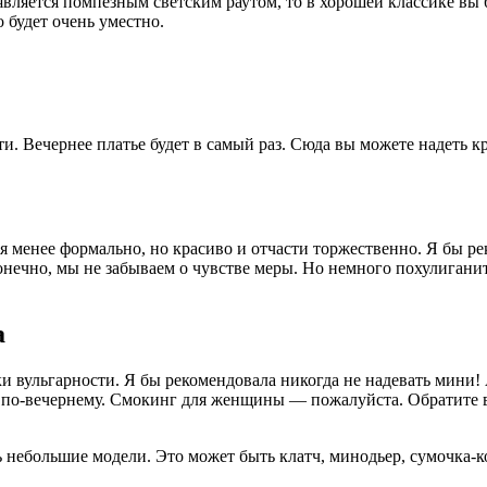
 является помпезным светским раутом, то в хорошей классике вы
 будет очень уместно.
ти. Вечернее платье будет в самый раз. Сюда вы можете надеть 
 менее формально, но красиво и отчасти торжественно. Я бы рек
онечно, мы не забываем о чувстве меры. Но немного похулиганить
а
и вульгарности. Я бы рекомендовала никогда не надевать мини!
 по-вечернему. Смокинг для женщины — пожалуйста. Обратите в
 небольшие модели. Это может быть клатч, минодьер, сумочка-к