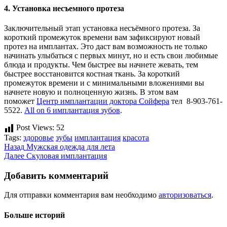
4. Установка несъемного протеза
Заключительный этап установка несъёмного протеза. За
короткий промежуток времени вам зафиксируют новый
протез на имплантах. Это даст вам возможность не только
начинать улыбаться с первых минут, но и есть свои любимые
блюда и продукты. Чем быстрее вы начнете жевать, тем
быстрее восстановится костная ткань. За короткий
промежуток времени и с минимальными вложениями вы
начнете новую и полноценную жизнь. В этом вам
поможет
Центр имплантации доктора Сойфера
тел 8-903-761-
5522.
All on 6 имплантация зубов
.
Post Views:
52
Tags:
здоровье
зубы
имплантация
красота
Post
Назад
Мужская одежда для лета
Далее
Скуловая имплантация
navigation
Добавить комментарий
Для отправки комментария вам необходимо
авторизоваться
.
Больше историй