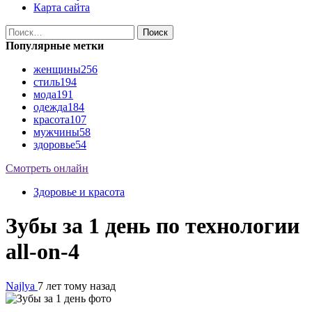
Карта сайта
Найти:
Популярные метки
женщины
256
стиль
194
мода
191
одежда
184
красота
107
мужчины
58
здоровье
54
Смотреть онлайн
Здоровье и красота
Зубы за 1 день по технологии
all-on-4
Najlya
7 лет тому назад