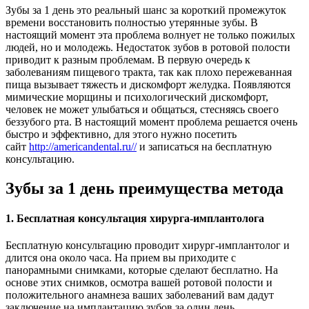
Зубы за 1 день это реальный шанс за короткий промежуток
времени восстановить полностью утерянные зубы. В
настоящий момент эта проблема волнует не только пожилых
людей, но и молодежь. Недостаток зубов в ротовой полости
приводит к разным проблемам. В первую очередь к
заболеваниям пищевого тракта, так как плохо пережеванная
пища вызывает тяжесть и дискомфорт желудка. Появляются
мимические морщины и психологический дискомфорт,
человек не может улыбаться и общаться, стесняясь своего
беззубого рта. В настоящий момент проблема решается очень
быстро и эффективно, для этого нужно посетить
сайт
http://americandental.ru//
и записаться на бесплатную
консультацию.
Зубы за 1 день преимущества метода
1. Бесплатная консультация хирурга-имплантолога
Бесплатную консультацию проводит хирург-имплантолог и
длится она около часа. На прием вы приходите с
панорамными снимками, которые сделают бесплатно. На
основе этих снимков, осмотра вашей ротовой полости и
положительного анамнеза ваших заболеваний вам дадут
заключение на имплантацию зубов за один день.